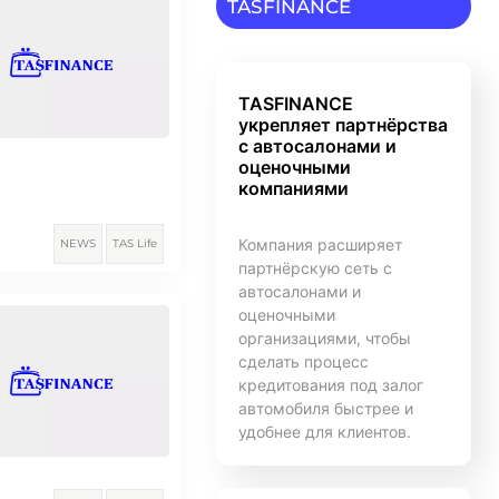
TASFINANCE
TASFINANCE
укрепляет партнёрства
с автосалонами и
оценочными
компаниями
Компания расширяет
NEWS
TAS Life
партнёрскую сеть с
автосалонами и
оценочными
организациями, чтобы
сделать процесс
кредитования под залог
автомобиля быстрее и
удобнее для клиентов.