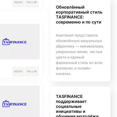
NEWS
TAS Life
Обновлённый
корпоративный стиль
TASFINANCE:
современно и по сути
Компания представила
обновлённую визуальную
айдентику — минимализм,
уверенные линии, чистые
цвета и единый
фирменный стиль во всех
филиалах и онлайн-
NEWS
TAS Life
каналах.
TASFINANCE
поддерживает
социальные
инициативы и
обучение молодёжи